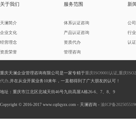
关于我们
服务范围
新
天澜简介
体系认证咨询
公司
企业文化
产品认证咨询
行业
经营理念
资质代办
认证
资质荣誉
管理咨询
重庆天澜企业管理咨询有限公司是一家专精于
重庆ISO9001认证
,
重庆ISO2
代办
,并在从业开展业务10来年，一直都得到了广大朋友的认可！
地址
：重庆市江北区北城天街46号九街高屋A栋26-6、7、8、9
Copyright © 2016-2017 www.cqtlqyzx.com - 天澜咨询 -
渝ICP备20250551